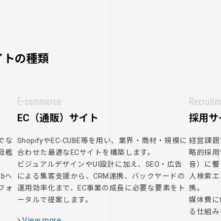
イトの種類
E-commerce
Recruitm
EC（通販）サイト
採用サ
でな
ShopifyやEC-CUBE等を用い、業界・商材・規模に
経営課題
母艦
合わせた最適なECサイトを構築します。
略的採用
ビジュアルデザインやUI設計に加え、SEO・広告
音）に響
bへ
による集客支援から、CRM連携、バックヤードの
人検索エ
フォ
運用効率化まで、EC事業の成長に必要な要素をト
携。
ータルで提案します。
媒体費に
る仕組み
View more