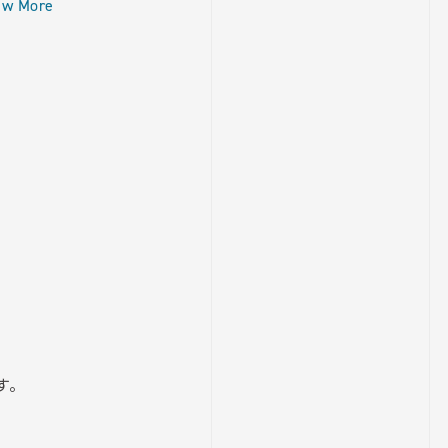
ew More
す。