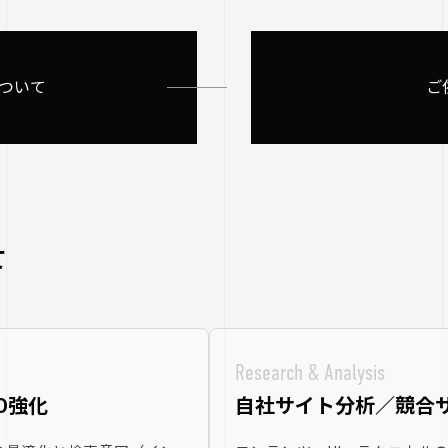
について
ご
て
Research & Analysis
O強化
自社サイト分析／競合