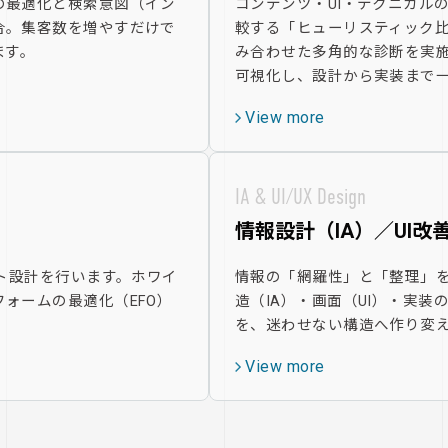
の最適化と検索意図（イン
コンテンツ・UI・テクニカルの
合。集客数を増やすだけで
較する「ヒューリスティック
ます。
み合わせた多角的な診断を実
可視化し、設計から実装まで
View more
IA & UI/UX Design
情報設計（IA）／UI改
イト設計を行います。ホワイ
情報の「網羅性」と「整理」
ォームの最適化（EFO）
造（IA）・画面（UI）・実装
を、迷わせない構造へ作り変
View more