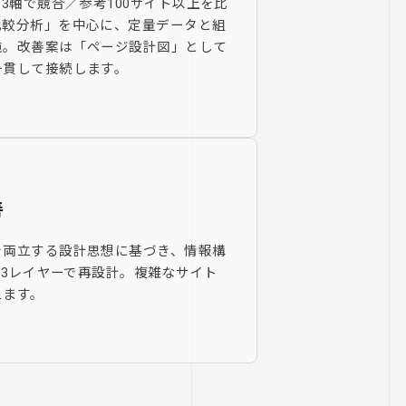
3軸で競合／参考100サイト以上を比
比較分析」を中心に、定量データと組
施。改善案は「ページ設計図」として
一貫して接続します。
善
を両立する設計思想に基づき、情報構
の3レイヤーで再設計。複雑なサイト
えます。