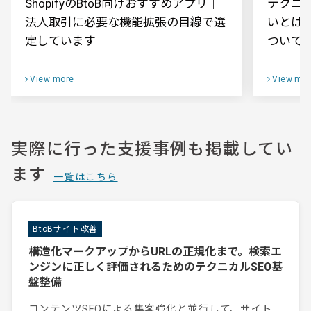
ShopifyのBtoB向けおすすめアプリ｜
テクニカ
法人取引に必要な機能拡張の目線で選
いとは
定しています
ついて
View more
View mor
実際に行った支援事例も掲載してい
ます
一覧はこちら
BtoBサイト改善
構造化マークアップからURLの正規化まで。検索エ
ンジンに正しく評価されるためのテクニカルSEO基
盤整備
コンテンツSEOによる集客強化と並行して、サイト