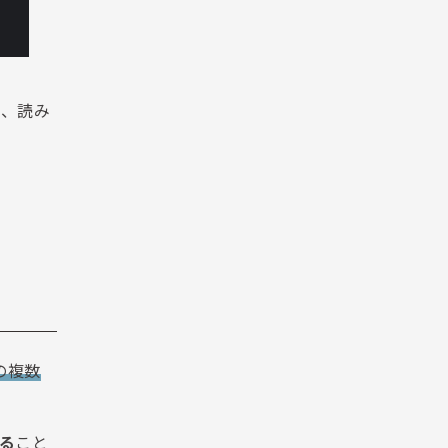
で、読み
の複数
る
こと