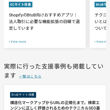
ECサイト改善
BtoBサ
ShopifyのBtoB向けおすすめアプリ｜
テクニカ
法人取引に必要な機能拡張の目線で選
いとは
定しています
ついて
View more
View mor
実際に行った支援事例も掲載してい
ます
一覧はこちら
BtoBサイト改善
構造化マークアップからURLの正規化まで。検索エ
ンジンに正しく評価されるためのテクニカルSEO基