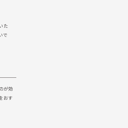
いた
いで
るのが効
をおす