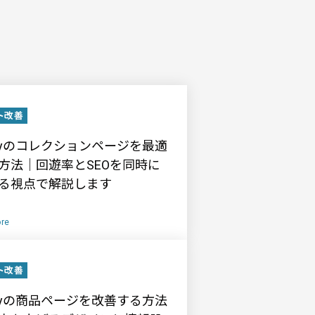
ト改善
pifyのコレクションページを最適
方法｜回遊率とSEOを同時に
る視点で解説します
re
ト改善
pifyの商品ページを改善する方法